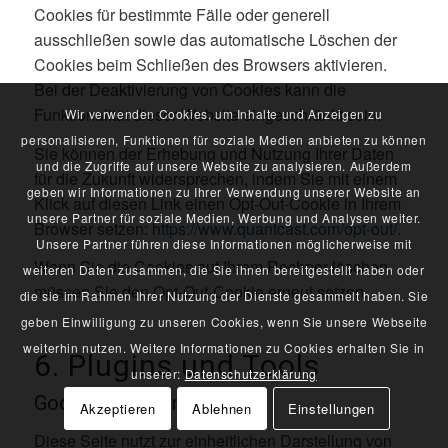
Cookies für bestimmte Fälle oder generell
ausschließen sowie das automatische Löschen der
Cookies beim Schließen des Browsers aktivieren.
Bei der Deaktivierung von Cookies kann die
Funktionalität dieser Website eingeschränkt sein.
Wir verwenden Cookies, um Inhalte und Anzeigen zu
personalisieren, Funktionen für soziale Medien anbieten zu können
Sie können der Erhebung und Nutzung Ihrer Daten
und die Zugriffe auf unsere Website zu analysieren. Außerdem
für die Zukunft widersprechen, indem Sie mit einem
geben wir Informationen zu Ihrer Verwendung unserer Website an
Klick auf diesen Link einen Opt-Out-Cookie in Ihrem
unsere Partner für soziale Medien, Werbung und Analysen weiter.
Browser setzen:
https://www.quantcast.com/opt-out/
.
Unsere Partner führen diese Informationen möglicherweise mit
Wenn Sie die Cookies auf Ihrem Rechner löschen,
weiteren Daten zusammen, die Sie ihnen bereitgestellt haben oder
müssen Sie den Opt-Out-Cookie erneut setzen.
die sie im Rahmen Ihrer Nutzung der Dienste gesammelt haben. Sie
geben Einwilligung zu unseren Cookies, wenn Sie unsere Webseite
weiterhin nutzen. Weitere Informationen zu Cookies erhalten Sie in
6. Plugins und Tools
unserer:
Datenschutzerklärung
Google Web Fonts
Akzeptieren
Ablehnen
Einstellungen
Diese Seite nutzt zur einheitlichen Darstellung von